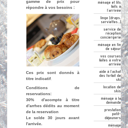
gamme de prix pour
ménage et lits
faits à
répondre à vos besoins :
l'arrivée
linge (draps,
serviettes…)
service de
réception
conciergerie
ménage en fin
de séjour
vos courses
faites à votre
arrivée
aide à l'achat
Ces prix sont donnés à
des forfait de
titre indicatif
.
ski
location de
Conditions de
skis
reservations:
ménage à la
30% d'acompte à titre
demande
d'arrhes dédits au moment
prestation
de la reservation
petit-
déjeuners
Le solde 30 jours avant
l'arrivée.
ménage