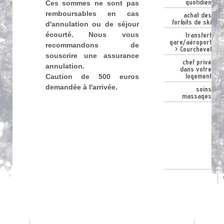
quotidien
Ces sommes ne sont pas
remboursables en cas
achat des
forfaits de ski
d'annulation ou de séjour
écourté. Nous vous
transfert
gare/aéroport
recommandons de
> Courchevel
souscrire une assurance
chef privé
annulation.
dans votre
logement
Caution de 500 euros
demandée à l'arrivée.
soins
massages