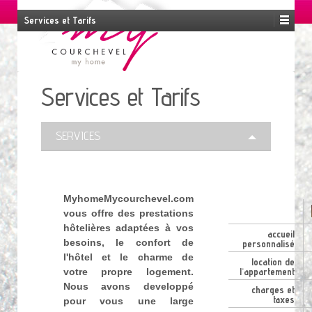
Services et Tarifs
EN
FR
ES
RU
Services et Tarifs
SERVICES
MyhomeMycourchevel.com
vous offre des prestations
hôtelières adaptées à vos
accueil
besoins, le confort de
personnalisé
l'hôtel et le charme de
location de
votre propre logement.
l'appartement
Nous avons developpé
charges et
taxes
pour vous une large