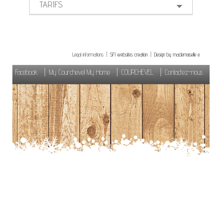
TARIFS
Legal informations |
SFI websites creation
|
Design by mademoiselle e.
Facebook
My Courchevel My Home
COURCHEVEL
Contactez-nous