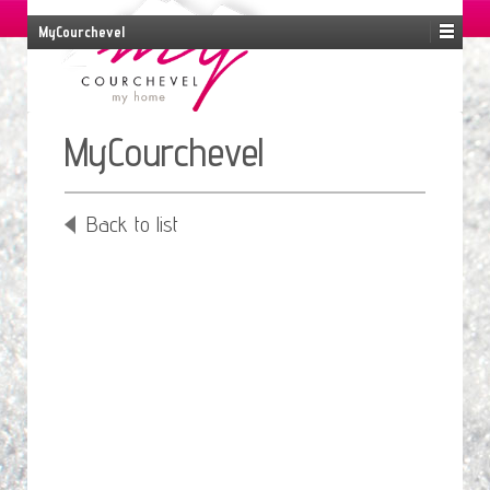
MyCourchevel
EN
FR
ES
RU
MyCourchevel
Back to list